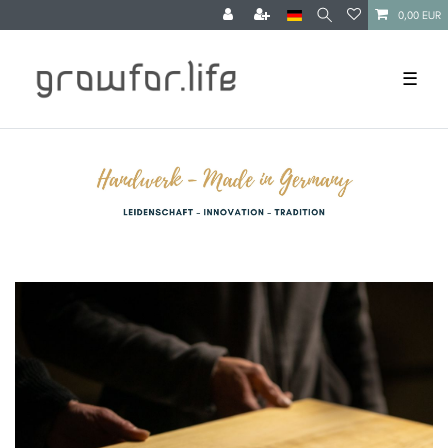
0,00 EUR
☰